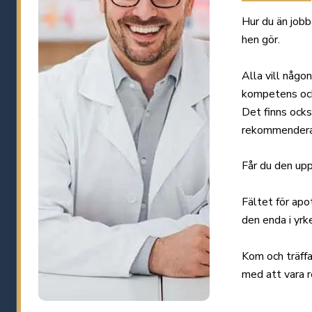
Hur du än jobb
hen gör.
Alla vill någo
kompetens och
Det finns också
rekommendera
Får du den up
Fältet för apo
den enda i yrk
Kom och träffa
med att vara 