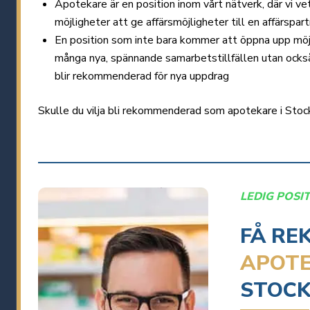
Apotekare är en position inom vårt nätverk, där vi vet
möjligheter att ge affärsmöjligheter till en affärspar
En position som inte bara kommer att öppna upp möj
många nya, spännande samarbetstillfällen utan också 
blir rekommenderad för nya uppdrag
Skulle du vilja bli rekommenderad som apotekare i Sto
LEDIG POSI
FÅ RE
APOT
STOC