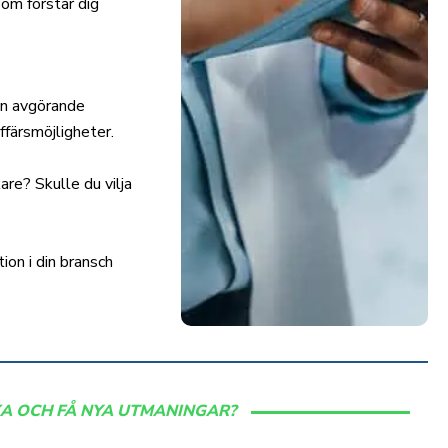
om förstår dig
an avgörande
affärsmöjligheter.
re? Skulle du vilja
ion i din bransch
XA OCH FÅ NYA UTMANINGAR?