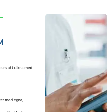
M
esurs att räkna med
rer med egna,