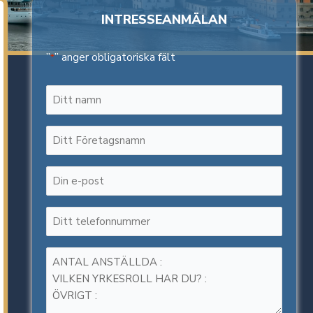
INTRESSEANMÄLAN
”
” anger obligatoriska fält
*
Namn
*
Företagsnamn
*
E-
post
*
Telefonnummer
*
Meddelande