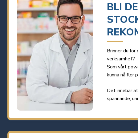
BLI D
STOC
REKO
Brinner du för 
verksamhet?
Som vårt pow
kunna nå fler 
Det innebär at
spännande, un