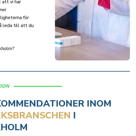
 att vi har
tner
ligheterna för
leda till att du
ckholm?
TION
KOMMENDATIONER INOM
EKSBRANSCHEN
I
KHOLM