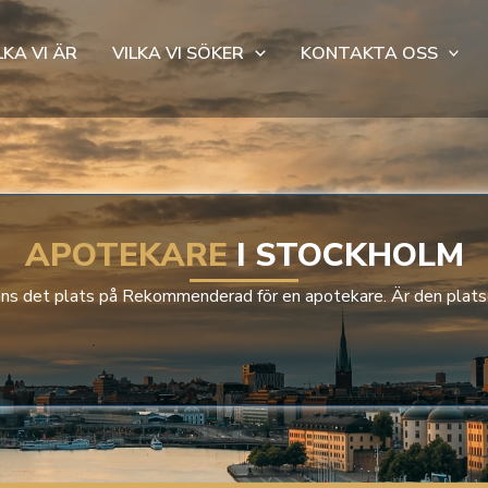
LKA VI ÄR
VILKA VI SÖKER
KONTAKTA OSS
APOTEKARE
I STOCKHOLM
nns det plats på Rekommenderad för en apotekare. Är den plat