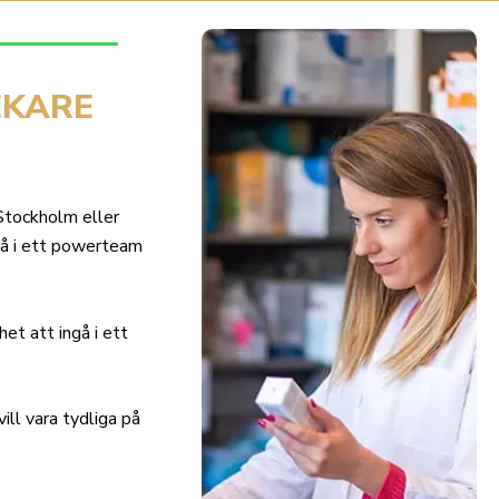
EKARE
 Stockholm eller
å i ett powerteam
et att ingå i ett
ill vara tydliga på