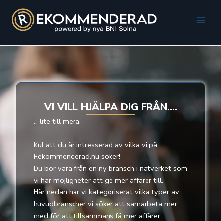
Hoppa
till
Main
innehåll
Men
VI VILL HJÄLPA DIG FRÅN….
… lite till mera.
Kul att du är intresserad av vilka vi på
Rekommenderad.nu söker!
Du bör vara från en ny bransch i nätverket som
vi har möjligheter att ge mer affärer till.
Här nedan har vi kategoriserat vilka typer av
huvudbranscher vi söker att samarbeta mer
med för att tillsammans få mer affärer.