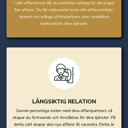
I vårt affärsforum får du konkreta verktyg för att skapa
fler affärer. Du får exklusivitet inom ditt affärsområde i
teamet och många affärspartners som i praktiken
marknadsför dina tjänster.
LÅNGSIKTIG RELATION
Genom personliga möten med dina affärspartners så
skapar du förtroende och förståelse för dina tjänster. På
detta sätt skapar alla nya affärer åt varandra. Detta är