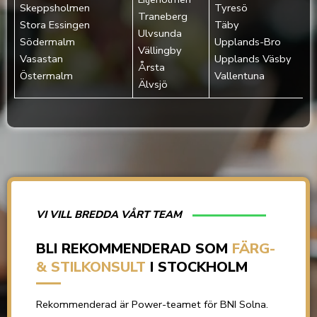
Skeppsholmen‎
Tyresö
Traneberg
Stora Essingen‎
Täby
Ulvsunda
Södermalm‎
Upplands-Bro
Vällingby
Vasastan‎
Upplands Väsby
Årsta
Östermalm‎
Vallentuna
Älvsjö
VI VILL BREDDA VÅRT TEAM
BLI REKOMMENDERAD SOM
FÄRG-
& STILKONSULT
I STOCKHOLM
Rekommenderad är Power-teamet för BNI Solna.