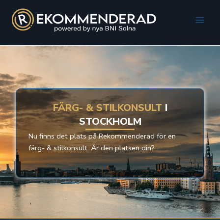
Hoppa
till
Main
innehåll
Men
FÄRG- & STILKONSULT
I
STOCKHOLM
Nu finns det plats på Rekommenderad för en
färg- & stilkonsult. Är den platsen din?