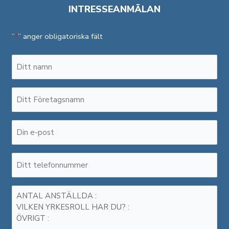
INTRESSEANMÄLAN
”
” anger obligatoriska fält
*
Namn
*
Företagsnamn
*
E-
post
*
Telefonnummer
*
Meddelande