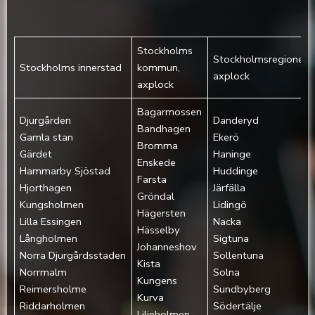
Stockholms
Stockholmsregionen,
Stockholms innerstad
kommun,
axplock
axplock
Bagarmossen
Djurgården‎
Danderyd
Bandhagen
Gamla stan‎
Ekerö
Bromma
Gärdet‎
Haninge
Enskede
Hammarby Sjöstad
Huddinge
Farsta
Hjorthagen‎
Järfälla
Gröndal
Kungsholmen‎
Lidingö
Hägersten
Lilla Essingen‎
Nacka
Hässelby
Långholmen‎
Sigtuna
Johanneshov
Norra Djurgårdsstaden‎
Sollentuna
Kista
Norrmalm‎
Solna
Kungens
Reimersholme‎
Sundbyberg
Kurva
Riddarholmen‎
Södertälje
Liljeholmen