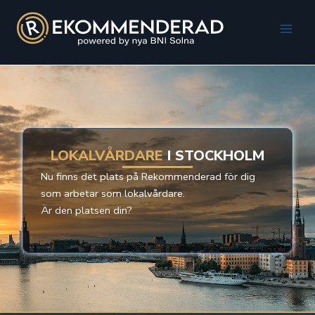
Hoppa
till
Main
innehåll
Men
LOKALVÅRDARE
I STOCKHOLM
Nu finns det plats på Rekommenderad för dig
som arbetar som lokalvårdare.
Är den platsen din?