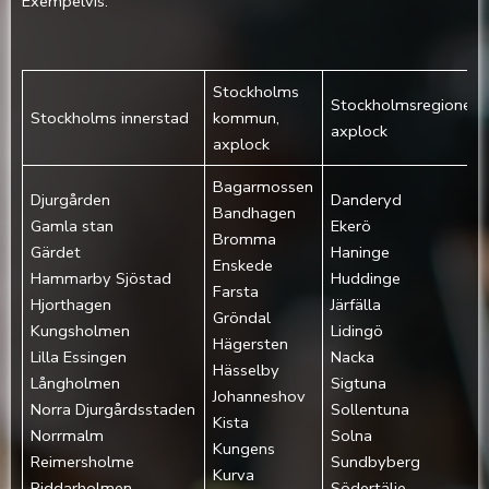
Exempelvis:
Stockholms
Stockholmsregionen,
Stockholms innerstad
kommun,
axplock
axplock
Bagarmossen
Djurgården‎
Danderyd
Bandhagen
Gamla stan‎
Ekerö
Bromma
Gärdet‎
Haninge
Enskede
Hammarby Sjöstad
Huddinge
Farsta
Hjorthagen‎
Järfälla
Gröndal
Kungsholmen‎
Lidingö
Hägersten
Lilla Essingen‎
Nacka
Hässelby
Långholmen‎
Sigtuna
Johanneshov
Norra Djurgårdsstaden‎
Sollentuna
Kista
Norrmalm‎
Solna
Kungens
Reimersholme‎
Sundbyberg
Kurva
Riddarholmen‎
Södertälje