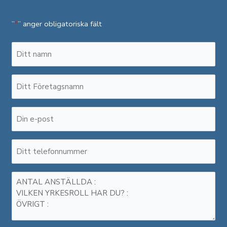
”
” anger obligatoriska fält
*
Namn
*
Företagsnamn
*
E-
post
*
Telefonnummer
*
Meddelande