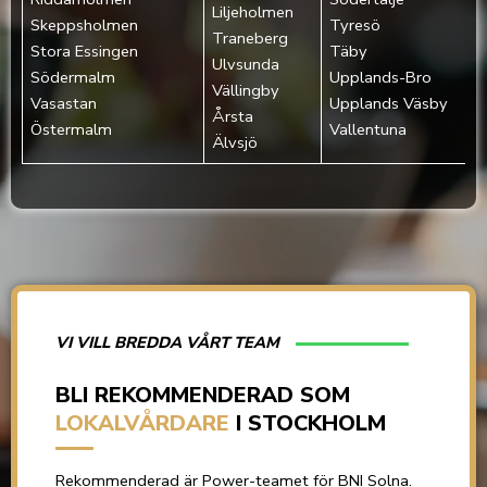
Liljeholmen
Skeppsholmen‎
Tyresö
Traneberg
Stora Essingen‎
Täby
Ulvsunda
Södermalm‎
Upplands-Bro
Vällingby
Vasastan‎
Upplands Väsby
Årsta
Östermalm‎
Vallentuna
Älvsjö
VI VILL BREDDA VÅRT TEAM
BLI REKOMMENDERAD SOM
LOKALVÅRDARE
I STOCKHOLM
Rekommenderad är Power-teamet för BNI Solna.