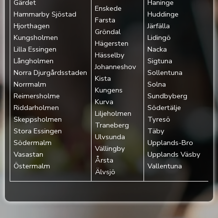
Gärdet‎
Haninge
Enskede
Hammarby Sjöstad
Huddinge
Farsta
Hjorthagen‎
Järfälla
Gröndal
Kungsholmen‎
Lidingö
Hägersten
Lilla Essingen‎
Nacka
Hässelby
Långholmen‎
Sigtuna
Johanneshov
Norra Djurgårdsstaden‎
Sollentuna
Kista
Norrmalm‎
Solna
Kungens
Reimersholme‎
Sundbyberg
Kurva
Riddarholmen‎
Södertälje
Liljeholmen
Skeppsholmen‎
Tyresö
Traneberg
Stora Essingen‎
Täby
Ulvsunda
Södermalm‎
Upplands-Bro
Vällingby
Vasastan‎
Upplands Väsby
Årsta
Östermalm‎
Vallentuna
Älvsjö