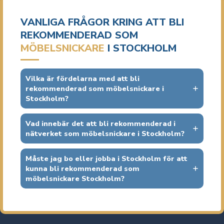
RIVNINGSENTREPRENÖR
VANLIGA FRÅGOR KRING ATT BLI
RÖRMOKARE
REKOMMENDERAD SOM
MÖBELSNICKARE
I STOCKHOLM
SKADEDJURSTEKNIKER
SNICKARE
Vilka är fördelarna med att bli
rekommenderad som möbelsnickare i
SOLCELLSMONTÖR
Stockholm?
TAKLÄGGARE
Vad innebär det att bli rekommenderad i
VÄRMEINGENJÖR
nätverket som möbelsnickare i Stockholm?
VENTILATIONSMÖNTÖR
Måste jag bo eller jobba i Stockholm för att
VVS-MONTÖR
kunna bli rekommenderad som
möbelsnickare Stockholm?