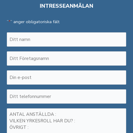
INTRESSEANMÄLAN
”
” anger obligatoriska fält
*
Namn
*
Företagsnamn
*
E-
post
*
Telefonnummer
*
Meddelande