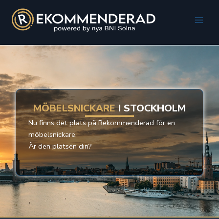
Hoppa
till
Main
innehåll
Men
MÖBELSNICKARE
I STOCKHOLM
Nu finns det plats på Rekommenderad för en
möbelsnickare.
Är den platsen din?