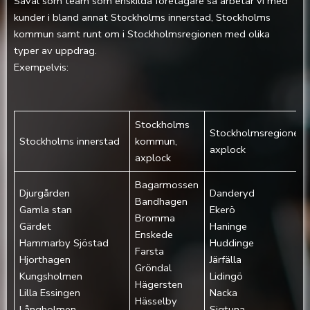
Såväl som team som enskilda företagare så arbetar vi med
kunder i bland annat Stockholms innerstad, Stockholms
kommun samt runt om i Stockholmsregionen med olika
typer av uppdrag.
Exempelvis:
Stockholms
Stockholmsregionen,
Stockholms innerstad
kommun,
axplock
axplock
Bagarmossen
Djurgården‎
Danderyd
Bandhagen
Gamla stan‎
Ekerö
Bromma
Gärdet‎
Haninge
Enskede
Hammarby Sjöstad
Huddinge
Farsta
Hjorthagen‎
Järfälla
Gröndal
Kungsholmen‎
Lidingö
Hägersten
Lilla Essingen‎
Nacka
Hässelby
Långholmen‎
Sigtuna