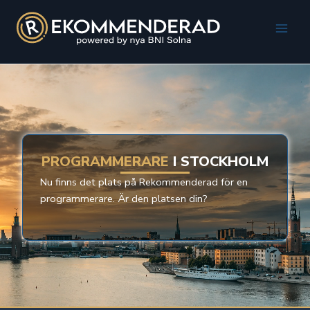
Hoppa
till
Main
innehåll
Men
PROGRAMMERARE
I STOCKHOLM
Nu finns det plats på Rekommenderad för en
programmerare. Är den platsen din?