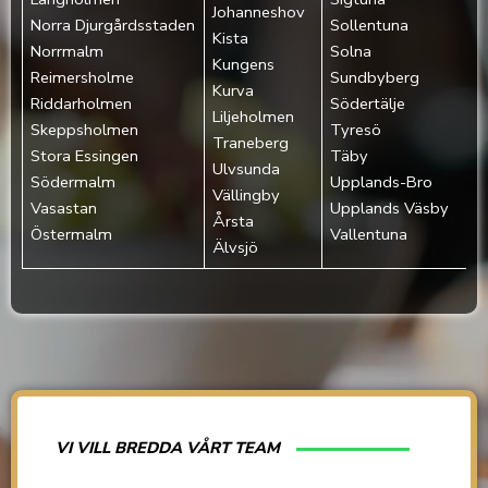
Johanneshov
Norra Djurgårdsstaden‎
Sollentuna
Kista
Norrmalm‎
Solna
Kungens
Reimersholme‎
Sundbyberg
Kurva
Riddarholmen‎
Södertälje
Liljeholmen
Skeppsholmen‎
Tyresö
Traneberg
Stora Essingen‎
Täby
Ulvsunda
Södermalm‎
Upplands-Bro
Vällingby
Vasastan‎
Upplands Väsby
Årsta
Östermalm‎
Vallentuna
Älvsjö
VI VILL BREDDA VÅRT TEAM