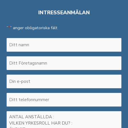
INTRESSEANMÄLAN
”
” anger obligatoriska fält
*
Namn
*
Företagsnamn
*
E-
post
*
Telefonnummer
*
Meddelande